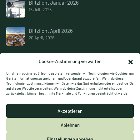
Blitzlicht Januar 2026
15 Juli, 2026
Blitzlicht April 2026
20 April, 2026
Blitzlicht März 2026
Cookie-Zustimmung verwalten
12 März, 2026
Um dir ein optimales Erlebnis zu bieten, verwenden wir Technologien wie Cookies, um
Geräteinformationen zu speichern und/oder darauf zuzugreifen. Wenn du diesen
Technologien zustimmst, können wir Daten wie das Surfverhalten oder eindeutige IDs
auf dieser Website verarbeiten. Wenn du deine Zustimmung nicht erteilst oder
zurückziehst, können bestimmte Merkmale und Funktionen beeinträchtigt werden.
© S & M Steuerberater Partnerschaft mbB
Akzeptieren
Kontakt
Cookie-Richtlinie
Datenschutzerklärung
Ablehnen
Impressum
Einstellungen ansehen